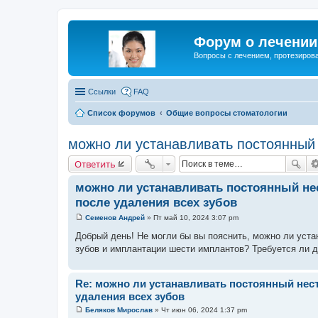
Форум о лечении 
Вопросы с лечением, протезирова
Ссылки
FAQ
Список форумов
Общие вопросы стоматологии
можно ли устанавливать постоянный 
Ответить
можно ли устанавливать постоянный не
после удаления всех зубов
Семенов Андрей
»
Пт май 10, 2024 3:07 pm
С
о
Добрый день! Не могли бы вы пояснить, можно ли уста
о
зубов и имплантации шести имплантов? Требуется ли 
б
щ
е
н
Re: можно ли устанавливать постоянный нес
и
е
удаления всех зубов
Беляков Мирослав
»
Чт июн 06, 2024 1:37 pm
С