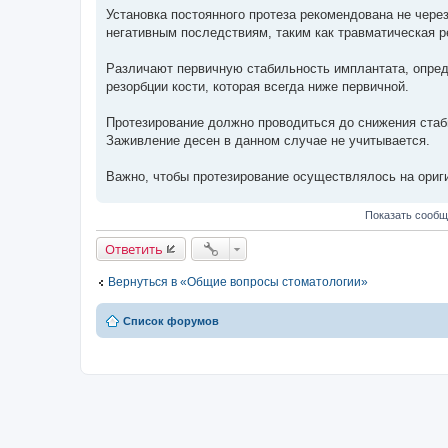
о
Установка постоянного протеза рекомендована не через
о
негативным последствиям, таким как травматическая р
б
щ
е
Различают первичную стабильность имплантата, опред
н
и
резорбции кости, которая всегда ниже первичной.
е
Протезирование должно проводиться до снижения стабил
Заживление десен в данном случае не учитывается.
Важно, чтобы протезирование осуществлялось на ориг
Показать сообщ
Ответить
Вернуться в «Общие вопросы стоматологии»
Список форумов