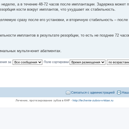
 неделю, а в течение 48-72 часов после имплантации. Задержка может п
езорбция кости вокруг имплантов, что ухудшает их стабильность.
еляемую сразу после его установки, и вторичную стабильность – после
ьности имплантов в результате резорбции, то есть не позднее 72 часов
инальных мульти-юнит абатментах.
ения за:
Поле сортировки
Связаться с администрацией
Наша
Лечение, протезирование зубов в КНР -
http://lechenie-zubov-v-kitae.ru