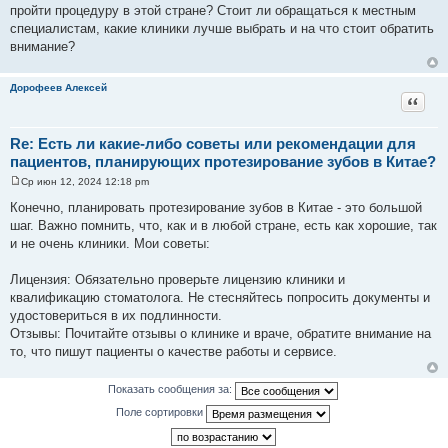
щ
пройти процедуру в этой стране? Стоит ли обращаться к местным
е
специалистам, какие клиники лучше выбрать и на что стоит обратить
н
и
внимание?
е
Дорофеев Алексей
Цитат
Re: Есть ли какие-либо советы или рекомендации для
пациентов, планирующих протезирование зубов в Китае?
Ср июн 12, 2024 12:18 pm
С
о
Конечно, планировать протезирование зубов в Китае - это большой
о
шаг. Важно помнить, что, как и в любой стране, есть как хорошие, так
б
щ
и не очень клиники. Мои советы:
е
н
и
Лицензия: Обязательно проверьте лицензию клиники и
е
квалификацию стоматолога. Не стесняйтесь попросить документы и
удостовериться в их подлинности.
Отзывы: Почитайте отзывы о клинике и враче, обратите внимание на
то, что пишут пациенты о качестве работы и сервисе.
Показать сообщения за:
Поле сортировки