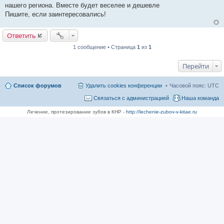
щ
нашего региона. Вместе будет веселее и дешевле
е
Пишите, если заинтересовались!
н
и
е
Ответить
1 сообщение • Страница
1
из
1
Перейти
Список форумов
Удалить cookies конференции
Часовой пояс:
UTC
Связаться с администрацией
Наша команда
Лечение, протезирование зубов в КНР -
http://lechenie-zubov-v-kitae.ru