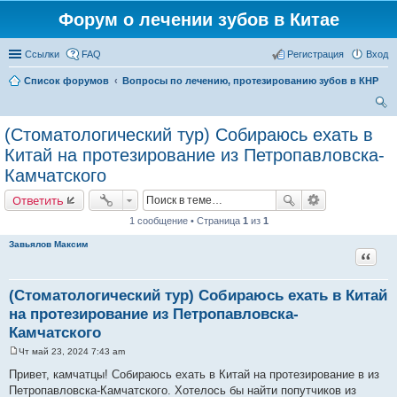
Форум о лечении зубов в Китае
Ссылки
FAQ
Регистрация
Вход
Список форумов
Вопросы по лечению, протезированию зубов в КНР
ои
(Стоматологический тур) Собираюсь ехать в
ск
Китай на протезирование из Петропавловска-
Камчатского
Ответить
1 сообщение • Страница
1
из
1
Завьялов Максим
Цитат
(Стоматологический тур) Собираюсь ехать в Китай
на протезирование из Петропавловска-
Камчатского
Чт май 23, 2024 7:43 am
С
о
Привет, камчатцы! Собираюсь ехать в Китай на протезирование в из
о
Петропавловска-Камчатского. Хотелось бы найти попутчиков из
б