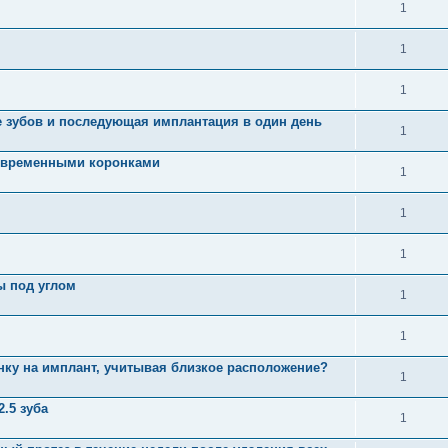
1
1
1
е зубов и последующая имплантация в один день
1
с временными коронками
1
1
1
ы под углом
1
1
нку на имплант, учитывая близкое расположение?
1
.5 зуба
1