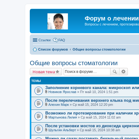
Форум о лечении 
Вопросы с лечением, протезирова
Ссылки
FAQ
Список форумов
Общие вопросы стоматологии
Общие вопросы стоматологии
Новая тема
ТЕМЫ
Заполнение корневого канала: микроскоп или
Новиков Ярослав
» Пт май 10, 2024 1:51 pm
В
л
После перелечивания верхнего клыка под м
о
Алехин Марк
» Ср май 15, 2024 12:20 pm
ж
В
е
л
Возможно ли протезирование при наличии хр
н
о
и
Мартынова Лилия
» Ср май 15, 2024 11:02 am
ж
В
я
е
л
После установки мостов из диоксида циркон
н
о
и
Шульгин Альберт
» Ср май 15, 2024 10:38 am
ж
В
я
е
л
Можно ли сразу поставить бюгельный протез
н