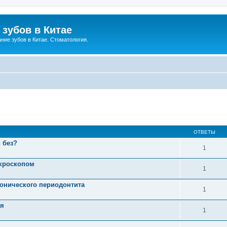
зубов в Китае
ние зубов в Китае. Стоматология.
ОТВЕТЫ
 без?
1
икроскопом
1
онического периодонтита
1
ия
1