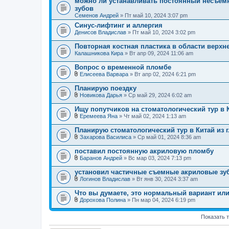
можно ли устанавливать постоянный несъемн
н
зубов
и
я
Семенов Андрей
» Пт май 10, 2024 3:07 pm
Синус-лифтинг и аллергия
Денисов Владислав
» Пт май 10, 2024 3:02 pm
Повторная костная пластика в области верх
Калашникова Кира
» Вт апр 09, 2024 11:06 am
Вопрос о временной пломбе
Елисеева Варвара
» Вт апр 02, 2024 6:21 pm
В
л
Планирую поездку
о
Новикова Дарья
» Ср май 29, 2024 6:02 am
ж
В
е
л
Ищу попутчиков на стоматологический тур в К
н
о
и
Еремеева Яна
» Чт май 02, 2024 1:13 am
ж
В
я
е
л
Планирую стоматологический тур в Китай из г
н
о
и
Захарова Василиса
» Ср май 01, 2024 8:36 am
ж
В
я
е
л
поставил постоянную акриловую пломбу
н
о
и
Баранов Андрей
» Вс мар 03, 2024 7:13 pm
ж
В
я
е
л
установил частичные съемные акриловые зу
н
о
и
Логинов Владислав
» Вт янв 30, 2024 3:37 am
ж
В
я
е
л
Что вы думаете, это нормальный вариант или
н
о
и
Дорохова Полина
» Пн мар 04, 2024 6:19 pm
ж
В
я
е
л
н
Показать 
о
и
ж
я