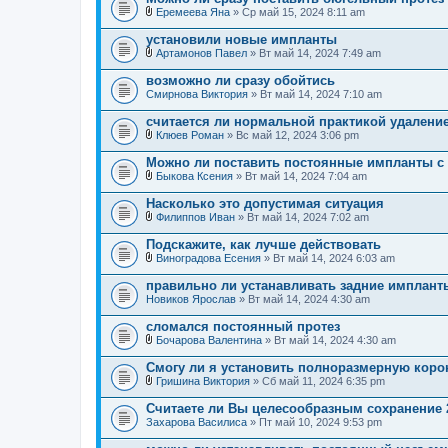
о
и
Еремеева Яна
» Ср май 15, 2024 8:11 am
ж
В
я
е
л
установили новые импланты
н
о
и
Артамонов Павел
» Вт май 14, 2024 7:49 am
ж
В
я
е
л
возможно ли сразу обойтись
н
о
Смирнова Виктория
и
» Вт май 14, 2024 7:10 am
ж
я
е
считается ли нормальной практикой удалени
н
и
Клюев Роман
» Вс май 12, 2024 3:06 pm
В
я
л
Можно ли поставить постоянные импланты 
о
Быкова Ксения
» Вт май 14, 2024 7:04 am
ж
В
е
л
Насколько это допустимая ситуация
н
о
и
Филиппов Иван
» Вт май 14, 2024 7:02 am
ж
В
я
е
л
Подскажите, как лучше действовать
н
о
и
Виноградова Есения
» Вт май 14, 2024 6:03 am
ж
В
я
е
л
правильно ли устанавливать задние имплант
н
о
Новиков Ярослав
и
» Вт май 14, 2024 4:30 am
ж
я
е
сломался постоянный протез
н
и
Бочарова Валентина
» Вт май 14, 2024 4:30 am
В
я
л
Смогу ли я установить полноразмерную коро
о
Гришина Виктория
» Сб май 11, 2024 6:35 pm
ж
В
е
л
Считаете ли Вы целесообразным сохранение 2
н
о
Захарова Василиса
и
» Пт май 10, 2024 9:53 pm
ж
я
е