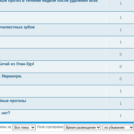
ый протез в течение недели после удаления всех
1
1
нечелюстных зубов
1
1
0
итай из Улан-Удэ!
0
. Нерюнгри.
0
1
бные протезы
1
 нет?
1
темы за:
Поле сортировки