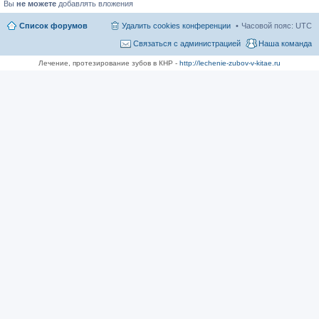
Вы
не можете
добавлять вложения
Список форумов
Удалить cookies конференции
Часовой пояс:
UTC
Связаться с администрацией
Наша команда
Лечение, протезирование зубов в КНР -
http://lechenie-zubov-v-kitae.ru