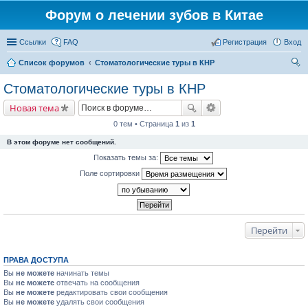
Форум о лечении зубов в Китае
Ссылки
FAQ
Регистрация
Вход
Список форумов
Стоматологические туры в КНР
ои
Стоматологические туры в КНР
ск
Новая тема
0 тем • Страница
1
из
1
В этом форуме нет сообщений.
Показать темы за:
Поле сортировки
Перейти
ПРАВА ДОСТУПА
Вы
не можете
начинать темы
Вы
не можете
отвечать на сообщения
Вы
не можете
редактировать свои сообщения
Вы
не можете
удалять свои сообщения