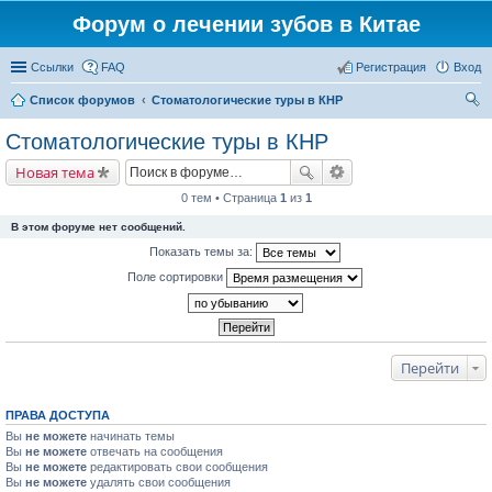
Форум о лечении зубов в Китае
Ссылки
FAQ
Регистрация
Вход
Список форумов
Стоматологические туры в КНР
ои
Стоматологические туры в КНР
ск
Новая тема
0 тем • Страница
1
из
1
В этом форуме нет сообщений.
Показать темы за:
Поле сортировки
Перейти
ПРАВА ДОСТУПА
Вы
не можете
начинать темы
Вы
не можете
отвечать на сообщения
Вы
не можете
редактировать свои сообщения
Вы
не можете
удалять свои сообщения