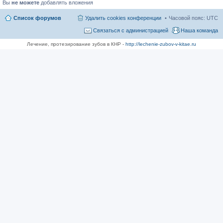
Вы
не можете
добавлять вложения
Список форумов
Удалить cookies конференции
Часовой пояс:
UTC
Связаться с администрацией
Наша команда
Лечение, протезирование зубов в КНР -
http://lechenie-zubov-v-kitae.ru