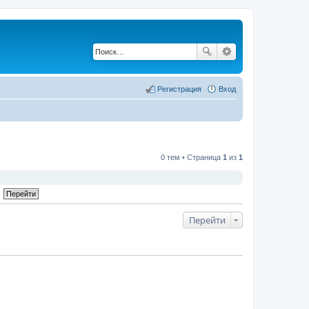
Регистрация
Вход
0 тем • Страница
1
из
1
Перейти