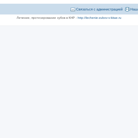
Связаться с администрацией
Наша
Лечение, протезирование зубов в КНР -
http://lechenie-zubov-v-kitae.ru