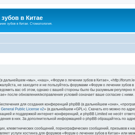
зубов в Китае
ние зубов в Китае. Стоматология.
 дальнейшем «мы», «наш», «Форум о лечении зубов в Китае», «http://forum.lec
жалуйста, не заходите и не пользуйтесь форумами «Форум о лечении зубов в
едомить вас об этом, однако с вашей стороны было бы разумным регулярно пр
ае» после обновления/исправления условий означает ваше согласие с ними.
еспечения для создания конференций phpBB (в дальнейшем «они», «програ
General Public License v2
» (в дальнейшем «GPL»). Скачать его можно по адр
зацией и поддержкой интернет-конференций, и phpBB Limited не несёт ответ
ведения в них. За дополнительной информацией о phpBB обращайтесь по адр
их, клеветнических сообщений, порнографических сообщений, призывов к на
вляет услуги хостинга для форумов «Форум о лечении зубов в Китае» или м