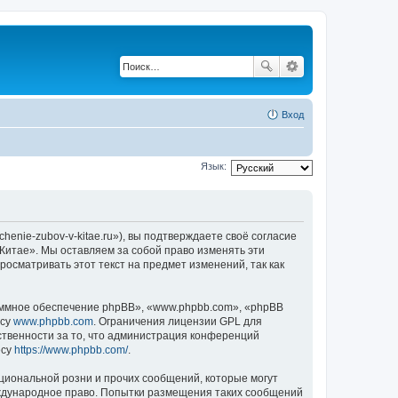
Вход
Язык:
henie-zubov-v-kitae.ru»), вы подтверждаете своё согласие
 Китае». Мы оставляем за собой право изменять эти
осматривать этот текст на предмет изменений, так как
ммное обеспечение phpBB», «www.phpbb.com», «phpBB
есу
www.phpbb.com
. Ограничения лицензии GPL для
ственности за то, что администрация конференций
есу
https://www.phpbb.com/
.
циональной розни и прочих сообщений, которые могут
еждународное право. Попытки размещения таких сообщений