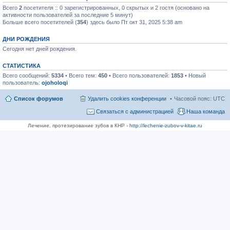
Всего
2
посетителя :: 0 зарегистрированных, 0 скрытых и 2 гостя (основано на
активности пользователей за последние 5 минут)
Больше всего посетителей (
354
) здесь было Пт окт 31, 2025 5:38 am
ДНИ РОЖДЕНИЯ
Сегодня нет дней рождения.
СТАТИСТИКА
Всего сообщений:
5334
• Всего тем:
450
• Всего пользователей:
1853
• Новый
пользователь:
ojoholoqi
Список форумов
Удалить cookies конференции
Часовой пояс:
UTC
Связаться с администрацией
Наша команда
Лечение, протезирование зубов в КНР -
http://lechenie-zubov-v-kitae.ru