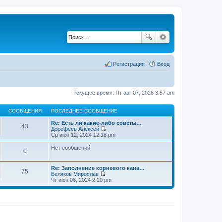
Регистрация
Вход
Текущее время: Пт авг 07, 2026 3:57 am
СООБЩЕНИЯ
ПОСЛЕДНЕЕ СООБЩЕНИЕ
Re: Есть ли какие-либо советы…
43
Дорофеев Алексей
П
Ср июн 12, 2024 12:18 pm
е
р
Нет сообщений
0
е
й
т
Re: Заполнение корневого кана…
и
75
Беляков Мирослав
к
П
Чт июн 06, 2024 2:20 pm
п
е
о
р
с
е
л
й
е
т
д
и
н
к