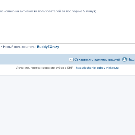
 (основано на активности пользователей за последние 5 минут)
• Новый пользователь:
BuddyZOrazy
Связаться с администрацией
Наша
Лечение, протезирование зубов в КНР -
http://lechenie-zubov-v-kitae.ru