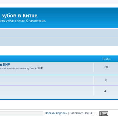
зубов в Китае
ние зубов в Китае. Стоматология.
ТЕМЫ
 в КНР
28
я и протезирования зубов в КНР
0
41
Забыли пароль?
|
Запомнить меня