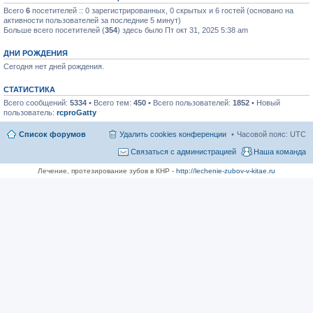
Всего
6
посетителей :: 0 зарегистрированных, 0 скрытых и 6 гостей (основано на
активности пользователей за последние 5 минут)
Больше всего посетителей (
354
) здесь было Пт окт 31, 2025 5:38 am
ДНИ РОЖДЕНИЯ
Сегодня нет дней рождения.
СТАТИСТИКА
Всего сообщений:
5334
• Всего тем:
450
• Всего пользователей:
1852
• Новый
пользователь:
rcproGatty
Список форумов
Удалить cookies конференции
Часовой пояс:
UTC
Связаться с администрацией
Наша команда
Лечение, протезирование зубов в КНР -
http://lechenie-zubov-v-kitae.ru