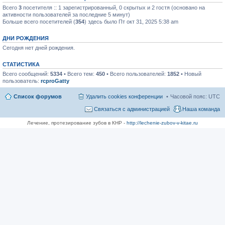
Всего
3
посетителя :: 1 зарегистрированный, 0 скрытых и 2 гостя (основано на
активности пользователей за последние 5 минут)
Больше всего посетителей (
354
) здесь было Пт окт 31, 2025 5:38 am
ДНИ РОЖДЕНИЯ
Сегодня нет дней рождения.
СТАТИСТИКА
Всего сообщений:
5334
• Всего тем:
450
• Всего пользователей:
1852
• Новый
пользователь:
rcproGatty
Список форумов
Удалить cookies конференции
Часовой пояс:
UTC
Связаться с администрацией
Наша команда
Лечение, протезирование зубов в КНР -
http://lechenie-zubov-v-kitae.ru