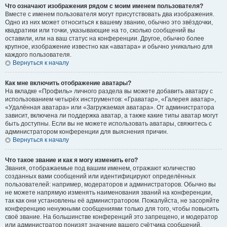
Что означают изображения рядом с моим именем пользователя?
Вместе с именем пользователя могут присутствовать два изображения.
Одно из них может относиться к вашему званию, обычно это звёздочки,
квадратики или точки, указывающие на то, сколько сообщений вы
оставили, или на ваш статус на конференции. Другое, обычно более
крупное, изображение известно как «аватара» и обычно уникально для
каждого пользователя.
Вернуться к началу
Как мне включить отображение аватары?
На вкладке «Профиль» личного раздела вы можете добавить аватару с
использованием четырёх инструментов: «Граватар», «Галерея аватар»,
«Удалённая аватара» или «Загружаемая аватара». От администратора
зависит, включена ли поддержка аватар, а также какие типы аватар могут
быть доступны. Если вы не можете использовать аватары, свяжитесь с
администратором конференции для выяснения причин.
Вернуться к началу
Что такое звание и как я могу изменить его?
Звания, отображаемые под вашим именем, отражают количество
созданных вами сообщений или идентифицируют определённых
пользователей: например, модераторов и администраторов. Обычно вы
не можете напрямую изменять наименования званий на конференции,
так как они установлены её администратором. Пожалуйста, не засоряйте
конференцию ненужными сообщениями только для того, чтобы повысить
своё звание. На большинстве конференций это запрещено, и модератор
или администратор понизят значение вашего счётчика сообщений.