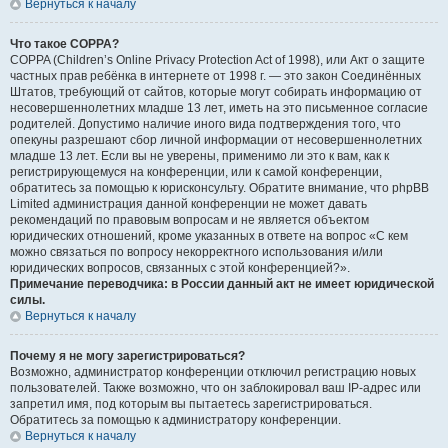
Вернуться к началу
Что такое COPPA?
COPPA (Children’s Online Privacy Protection Act of 1998), или Акт о защите
частных прав ребёнка в интернете от 1998 г. — это закон Соединённых
Штатов, требующий от сайтов, которые могут собирать информацию от
несовершеннолетних младше 13 лет, иметь на это письменное согласие
родителей. Допустимо наличие иного вида подтверждения того, что
опекуны разрешают сбор личной информации от несовершеннолетних
младше 13 лет. Если вы не уверены, применимо ли это к вам, как к
регистрирующемуся на конференции, или к самой конференции,
обратитесь за помощью к юрисконсульту. Обратите внимание, что phpBB
Limited администрация данной конференции не может давать
рекомендаций по правовым вопросам и не является объектом
юридических отношений, кроме указанных в ответе на вопрос «С кем
можно связаться по вопросу некорректного использования и/или
юридических вопросов, связанных с этой конференцией?».
Примечание переводчика: в России данный акт не имеет юридической
силы.
Вернуться к началу
Почему я не могу зарегистрироваться?
Возможно, администратор конференции отключил регистрацию новых
пользователей. Также возможно, что он заблокировал ваш IP-адрес или
запретил имя, под которым вы пытаетесь зарегистрироваться.
Обратитесь за помощью к администратору конференции.
Вернуться к началу