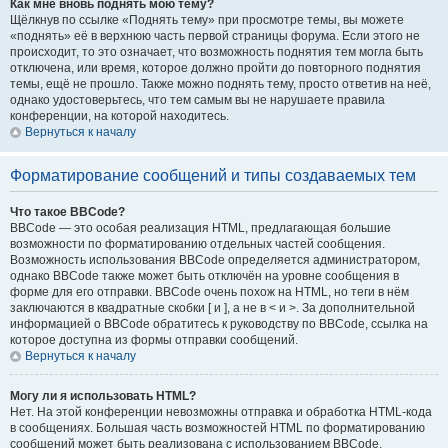
Как мне вновь поднять мою тему?
Щёлкнув по ссылке «Поднять тему» при просмотре темы, вы можете
«поднять» её в верхнюю часть первой страницы форума. Если этого не
происходит, то это означает, что возможность поднятия тем могла быть
отключена, или время, которое должно пройти до повторного поднятия
темы, ещё не прошло. Также можно поднять тему, просто ответив на неё,
однако удостоверьтесь, что тем самым вы не нарушаете правила
конференции, на которой находитесь.
Вернуться к началу
Форматирование сообщений и типы создаваемых тем
Что такое BBCode?
BBCode — это особая реализация HTML, предлагающая большие
возможности по форматированию отдельных частей сообщения.
Возможность использования BBCode определяется администратором,
однако BBCode также может быть отключён на уровне сообщения в
форме для его отправки. BBCode очень похож на HTML, но теги в нём
заключаются в квадратные скобки [ и ], а не в < и >. За дополнительной
информацией о BBCode обратитесь к руководству по BBCode, ссылка на
которое доступна из формы отправки сообщений.
Вернуться к началу
Могу ли я использовать HTML?
Нет. На этой конференции невозможны отправка и обработка HTML-кода
в сообщениях. Большая часть возможностей HTML по форматированию
сообщений может быть реализована с использованием BBCode.