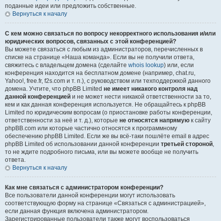
поданные идеи или предложить собственные.
Вернуться к началу
С кем можно связаться по вопросу некорректного использования и/или
юридических вопросов, связанных с этой конференцией?
Вы можете связаться с любым из администраторов, перечисленных в
списке на странице «Наша команда». Если вы не получили ответа,
свяжитесь с владельцем домена (сделайте
whois lookup
) или, если
конференция находится на бесплатном домене (например, chat.ru,
Yahoo!, free.fr, f2s.com и т. п.), с руководством или техподдержкой данного
домена. Учтите, что phpBB Limited
не имеет никакого контроля над
данной конференцией
и не может нести никакой ответственности за то,
кем и как данная конференция используется. Не обращайтесь к phpBB
Limited по юридическим вопросам (о приостановке работы конференции,
ответственности за неё и т. д.), которые
не относятся напрямую
к сайту
phpBB.com или которые частично относятся к программному
обеспечению phpBB Limited. Если же вы всё-таки пошлёте email в адрес
phpBB Limited об использовании данной конференции
третьей стороной
,
то не ждите подробного письма, или вы можете вообще не получить
ответа.
Вернуться к началу
Как мне связаться с администратором конференции?
Все пользователи данной конференции могут использовать
соответствующую форму на странице «Связаться с администрацией»,
если данная функция включена администратором.
Зарегистрированные пользователи также могут воспользоваться