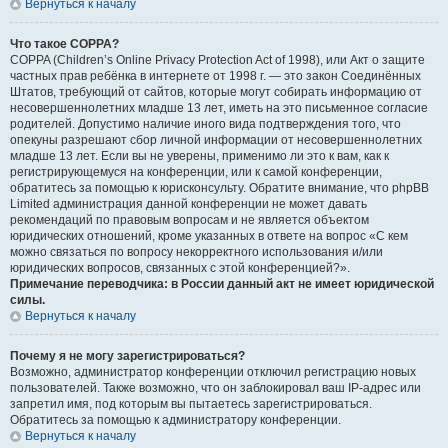
Вернуться к началу
Что такое COPPA?
COPPA (Children’s Online Privacy Protection Act of 1998), или Акт о защите
частных прав ребёнка в интернете от 1998 г. — это закон Соединённых
Штатов, требующий от сайтов, которые могут собирать информацию от
несовершеннолетних младше 13 лет, иметь на это письменное согласие
родителей. Допустимо наличие иного вида подтверждения того, что
опекуны разрешают сбор личной информации от несовершеннолетних
младше 13 лет. Если вы не уверены, применимо ли это к вам, как к
регистрирующемуся на конференции, или к самой конференции,
обратитесь за помощью к юрисконсульту. Обратите внимание, что phpBB
Limited администрация данной конференции не может давать
рекомендаций по правовым вопросам и не является объектом
юридических отношений, кроме указанных в ответе на вопрос «С кем
можно связаться по вопросу некорректного использования и/или
юридических вопросов, связанных с этой конференцией?».
Примечание переводчика: в России данный акт не имеет юридической
силы.
Вернуться к началу
Почему я не могу зарегистрироваться?
Возможно, администратор конференции отключил регистрацию новых
пользователей. Также возможно, что он заблокировал ваш IP-адрес или
запретил имя, под которым вы пытаетесь зарегистрироваться.
Обратитесь за помощью к администратору конференции.
Вернуться к началу