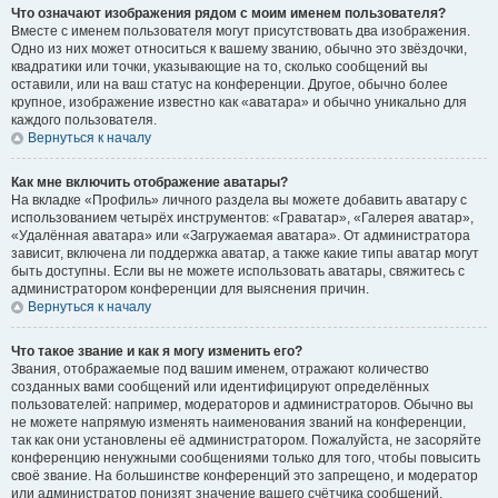
Что означают изображения рядом с моим именем пользователя?
Вместе с именем пользователя могут присутствовать два изображения.
Одно из них может относиться к вашему званию, обычно это звёздочки,
квадратики или точки, указывающие на то, сколько сообщений вы
оставили, или на ваш статус на конференции. Другое, обычно более
крупное, изображение известно как «аватара» и обычно уникально для
каждого пользователя.
Вернуться к началу
Как мне включить отображение аватары?
На вкладке «Профиль» личного раздела вы можете добавить аватару с
использованием четырёх инструментов: «Граватар», «Галерея аватар»,
«Удалённая аватара» или «Загружаемая аватара». От администратора
зависит, включена ли поддержка аватар, а также какие типы аватар могут
быть доступны. Если вы не можете использовать аватары, свяжитесь с
администратором конференции для выяснения причин.
Вернуться к началу
Что такое звание и как я могу изменить его?
Звания, отображаемые под вашим именем, отражают количество
созданных вами сообщений или идентифицируют определённых
пользователей: например, модераторов и администраторов. Обычно вы
не можете напрямую изменять наименования званий на конференции,
так как они установлены её администратором. Пожалуйста, не засоряйте
конференцию ненужными сообщениями только для того, чтобы повысить
своё звание. На большинстве конференций это запрещено, и модератор
или администратор понизят значение вашего счётчика сообщений.