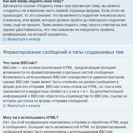
Как мне вновь поднять мою тему?
Щёлкнув по ссылке «Поднять тему» при просмотре темы, вы можете
«поднять» её в верхнюю часть первой страницы форума. Если этого не
происходит, то это означает, что возможность поднятия тем могла быть
отключена, или время, которое должно пройти до повторного поднятия
темы, ещё не прошло. Также можно поднять тему, просто ответив на неё,
однако удостоверьтесь, что тем самым вы не нарушаете правила
конференции, на которой находитесь.
Вернуться к началу
Форматирование сообщений и типы создаваемых тем
Что такое BBCode?
BBCode — это особая реализация HTML, предлагающая большие
возможности по форматированию отдельных частей сообщения.
Возможность использования BBCode определяется администратором,
однако BBCode также может быть отключён на уровне сообщения в
форме для его отправки. BBCode очень похож на HTML, но теги в нём
заключаются в квадратные скобки [ и ], а не в < и >. За дополнительной
информацией о BBCode обратитесь к руководству по BBCode, ссылка на
которое доступна из формы отправки сообщений.
Вернуться к началу
Могу ли я использовать HTML?
Нет. На этой конференции невозможны отправка и обработка HTML-кода
в сообщениях. Большая часть возможностей HTML по форматированию
сообщений может быть реализована с использованием BBCode.