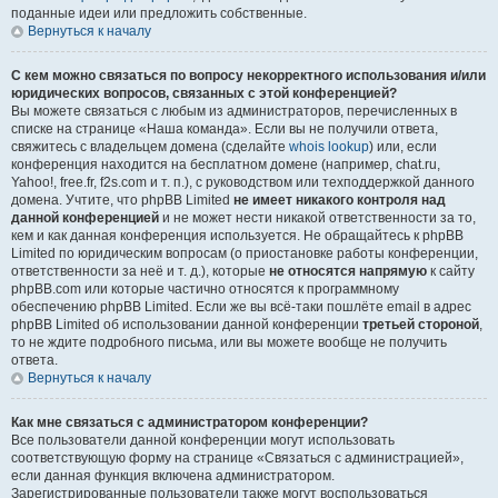
поданные идеи или предложить собственные.
Вернуться к началу
С кем можно связаться по вопросу некорректного использования и/или
юридических вопросов, связанных с этой конференцией?
Вы можете связаться с любым из администраторов, перечисленных в
списке на странице «Наша команда». Если вы не получили ответа,
свяжитесь с владельцем домена (сделайте
whois lookup
) или, если
конференция находится на бесплатном домене (например, chat.ru,
Yahoo!, free.fr, f2s.com и т. п.), с руководством или техподдержкой данного
домена. Учтите, что phpBB Limited
не имеет никакого контроля над
данной конференцией
и не может нести никакой ответственности за то,
кем и как данная конференция используется. Не обращайтесь к phpBB
Limited по юридическим вопросам (о приостановке работы конференции,
ответственности за неё и т. д.), которые
не относятся напрямую
к сайту
phpBB.com или которые частично относятся к программному
обеспечению phpBB Limited. Если же вы всё-таки пошлёте email в адрес
phpBB Limited об использовании данной конференции
третьей стороной
,
то не ждите подробного письма, или вы можете вообще не получить
ответа.
Вернуться к началу
Как мне связаться с администратором конференции?
Все пользователи данной конференции могут использовать
соответствующую форму на странице «Связаться с администрацией»,
если данная функция включена администратором.
Зарегистрированные пользователи также могут воспользоваться