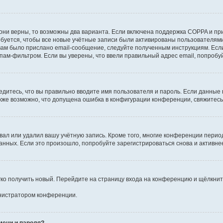
они верны, то возможны два варианта. Если включена поддержка COPPA и при 
уется, чтобы все новые учётные записи были активированы пользователями
ам было прислано email-сообщение, следуйте полученным инструкциям. Если
пам-фильтром. Если вы уверены, что ввели правильный адрес email, попробу
едитесь, что вы правильно вводите имя пользователя и пароль. Если данные
Также возможно, что допущена ошибка в конфигурации конференции, свяжитес
вал или удалил вашу учётную запись. Кроме того, многие конференции перио
ных. Если это произошло, попробуйте зарегистрироваться снова и активнее 
егко получить новый. Перейдите на страницу входа на конференцию и щёлкни
инистратором конференции.
мени и пароля?