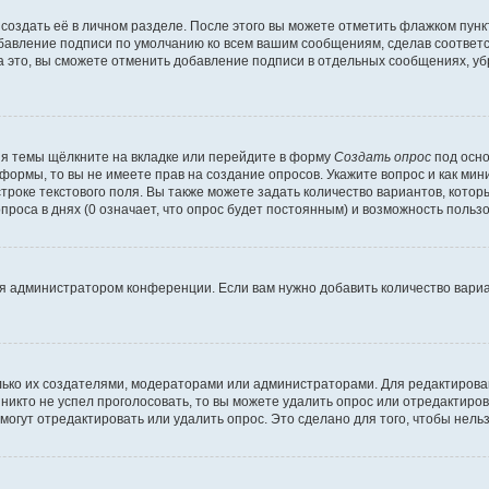
создать её в личном разделе. После этого вы можете отметить флажком пун
обавление подписи по умолчанию ко всем вашим сообщениям, сделав соотве
а это, вы сможете отменить добавление подписи в отдельных сообщениях, у
я темы щёлкните на вкладке или перейдите в форму
Создать опрос
под осно
 формы, то вы не имеете прав на создание опросов. Укажите вопрос и как ми
троке текстового поля. Вы также можете задать количество вариантов, котор
оса в днях (0 означает, что опрос будет постоянным) и возможность пользо
я администратором конференции. Если вам нужно добавить количество вари
только их создателями, модераторами или администраторами. Для редактиров
 никто не успел проголосовать, то вы можете удалить опрос или отредактиров
огут отредактировать или удалить опрос. Это сделано для того, чтобы нель