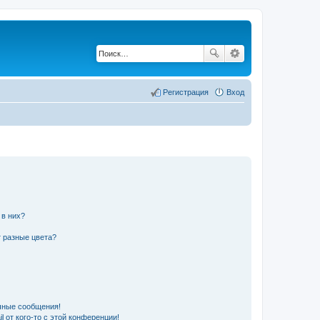
Регистрация
Вход
 в них?
 разные цвета?
чные сообщения!
 от кого-то с этой конференции!