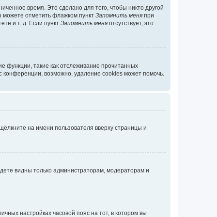
иченное время. Это сделано для того, чтобы никто другой
вы можете отметить флажком пункт
Запомнить меня
при
те и т. д. Если пункт
Запомнить меня
отсутствует, это
ие функции, такие как отслеживание прочитанных
 конференции, возможно, удаление cookies может помочь.
 щёлкните на имени пользователя вверху страницы и
будете видны только администраторам, модераторам и
личных настройках часовой пояс на тот, в котором вы