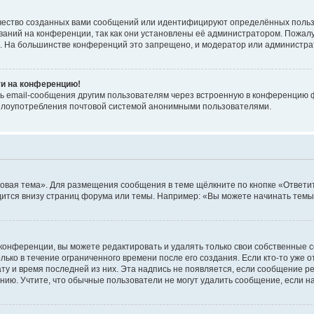
чество созданных вами сообщений или идентифицируют определённых польз
аний на конференции, так как они установлены её администратором. Пожал
е. На большинстве конференций это запрещено, и модератор или администра
ти на конференцию!
ь email-сообщения другим пользователям через встроенную в конференцию ф
ь злоупотребления почтовой системой анонимными пользователями.
овая тема». Для размещения сообщения в теме щёлкните по кнопке «Ответит
ится внизу страниц форума или темы. Например: «Вы можете начинать темы»
конференции, вы можете редактировать и удалять только свои собственные 
ько в течение ограниченного времени после его создания. Если кто-то уже 
дату и время последней из них. Эта надпись не появляется, если сообщение 
ию. Учтите, что обычные пользователи не могут удалить сообщение, если на 