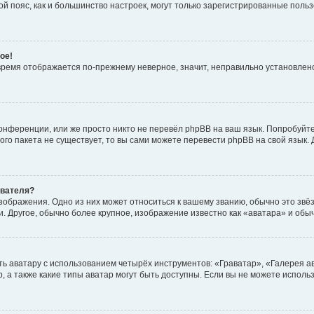
овой пояс, как и большинство настроек, могут только зарегистрированные пол
ое!
о время отображается по-прежнему неверное, значит, неправильно установле
онференции, или же просто никто не перевёл phpBB на ваш язык. Попробуйт
вого пакета не существует, то вы сами можете перевести phpBB на свой язы
ователя?
зображения. Одно из них может относиться к вашему званию, обычно это звёзд
. Другое, обычно более крупное, изображение известно как «аватара» и обы
ь аватару с использованием четырёх инструментов: «Граватар», «Галерея а
, а также какие типы аватар могут быть доступны. Если вы не можете испол