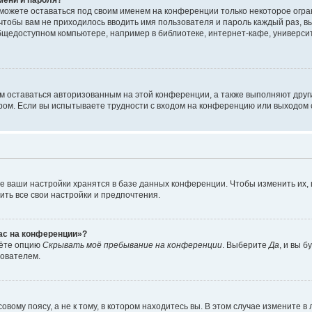
сможете оставаться под своим именем на конференции только некоторое огран
 чтобы вам не приходилось вводить имя пользователя и пароль каждый раз, 
щедоступном компьютере, например в библиотеке, интернет-кафе, университе
ам оставаться авторизованным на этой конференции, а также выполняют друг
ом. Если вы испытываете трудности с входом на конференцию или выходом с
е ваши настройки хранятся в базе данных конференции. Чтобы изменить их,
ить все свои настройки и предпочтения.
час на конференции»?
дёте опцию
Скрывать моё пребывание на конференции
. Выберите
Да
, и вы 
зователем.
вому поясу, а не к тому, в котором находитесь вы. В этом случае измените в 