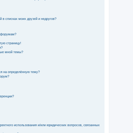
й в списках моих друзей и недругов?
и форумам?
стую страницу!
и?
ные мной темы?
ься на определённую тему?
форум?
ференции?
рректного использования и/или юридических вопросов, связанных