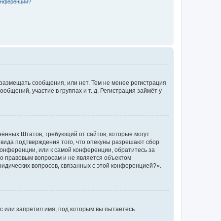
конференции?
 размещать сообщения, или нет. Тем не менее регистрация
щений, участие в группах и т. д. Регистрация займёт у
единённых Штатов, требующий от сайтов, которые могут
 вида подтверждения того, что опекуны разрешают сбор
конференции, или к самой конференции, обратитесь за
по правовым вопросам и не является объектом
ридических вопросов, связанных с этой конференцией?».
с или запретил имя, под которым вы пытаетесь