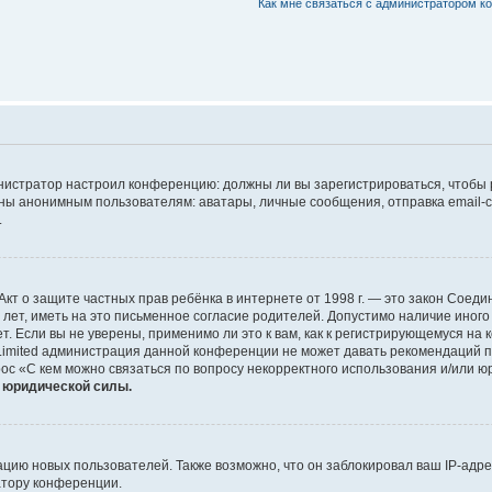
Как мне связаться с администратором 
дминистратор настроил конференцию: должны ли вы зарегистрироваться, чтобы
 анонимным пользователям: аватары, личные сообщения, отправка email-сооб
.
 или Акт о защите частных прав ребёнка в интернете от 1998 г. — это закон Со
т, иметь на это письменное согласие родителей. Допустимо наличие иного
 Если вы не уверены, применимо ли это к вам, как к регистрирующемуся на 
Limited администрация данной конференции не может давать рекомендаций 
ос «С кем можно связаться по вопросу некорректного использования и/или ю
т юридической силы.
ию новых пользователей. Также возможно, что он заблокировал ваш IP-адре
атору конференции.