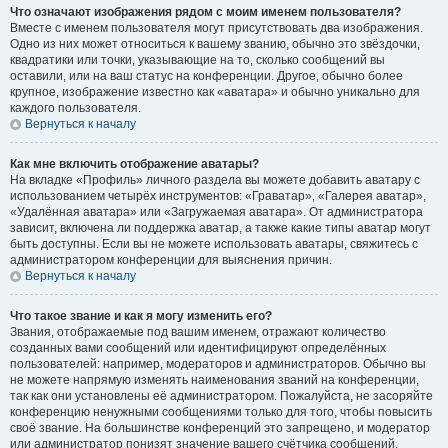
Что означают изображения рядом с моим именем пользователя?
Вместе с именем пользователя могут присутствовать два изображения.
Одно из них может относиться к вашему званию, обычно это звёздочки,
квадратики или точки, указывающие на то, сколько сообщений вы
оставили, или на ваш статус на конференции. Другое, обычно более
крупное, изображение известно как «аватара» и обычно уникально для
каждого пользователя.
Вернуться к началу
Как мне включить отображение аватары?
На вкладке «Профиль» личного раздела вы можете добавить аватару с
использованием четырёх инструментов: «Граватар», «Галерея аватар»,
«Удалённая аватара» или «Загружаемая аватара». От администратора
зависит, включена ли поддержка аватар, а также какие типы аватар могут
быть доступны. Если вы не можете использовать аватары, свяжитесь с
администратором конференции для выяснения причин.
Вернуться к началу
Что такое звание и как я могу изменить его?
Звания, отображаемые под вашим именем, отражают количество
созданных вами сообщений или идентифицируют определённых
пользователей: например, модераторов и администраторов. Обычно вы
не можете напрямую изменять наименования званий на конференции,
так как они установлены её администратором. Пожалуйста, не засоряйте
конференцию ненужными сообщениями только для того, чтобы повысить
своё звание. На большинстве конференций это запрещено, и модератор
или администратор понизят значение вашего счётчика сообщений.