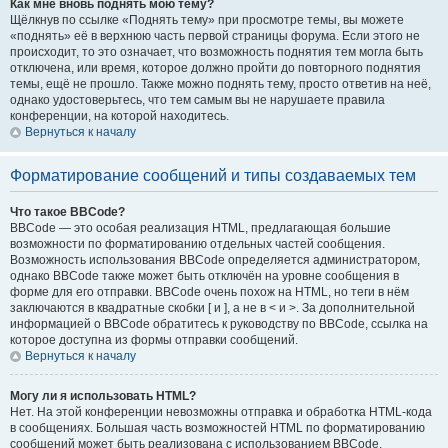
Как мне вновь поднять мою тему?
Щёлкнув по ссылке «Поднять тему» при просмотре темы, вы можете
«поднять» её в верхнюю часть первой страницы форума. Если этого не
происходит, то это означает, что возможность поднятия тем могла быть
отключена, или время, которое должно пройти до повторного поднятия
темы, ещё не прошло. Также можно поднять тему, просто ответив на неё,
однако удостоверьтесь, что тем самым вы не нарушаете правила
конференции, на которой находитесь.
Вернуться к началу
Форматирование сообщений и типы создаваемых тем
Что такое BBCode?
BBCode — это особая реализация HTML, предлагающая большие
возможности по форматированию отдельных частей сообщения.
Возможность использования BBCode определяется администратором,
однако BBCode также может быть отключён на уровне сообщения в
форме для его отправки. BBCode очень похож на HTML, но теги в нём
заключаются в квадратные скобки [ и ], а не в < и >. За дополнительной
информацией о BBCode обратитесь к руководству по BBCode, ссылка на
которое доступна из формы отправки сообщений.
Вернуться к началу
Могу ли я использовать HTML?
Нет. На этой конференции невозможны отправка и обработка HTML-кода
в сообщениях. Большая часть возможностей HTML по форматированию
сообщений может быть реализована с использованием BBCode.