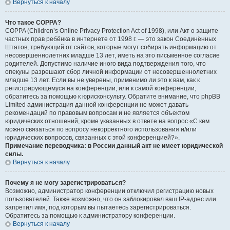
Вернуться к началу
Что такое COPPA?
COPPA (Children’s Online Privacy Protection Act of 1998), или Акт о защите
частных прав ребёнка в интернете от 1998 г. — это закон Соединённых
Штатов, требующий от сайтов, которые могут собирать информацию от
несовершеннолетних младше 13 лет, иметь на это письменное согласие
родителей. Допустимо наличие иного вида подтверждения того, что
опекуны разрешают сбор личной информации от несовершеннолетних
младше 13 лет. Если вы не уверены, применимо ли это к вам, как к
регистрирующемуся на конференции, или к самой конференции,
обратитесь за помощью к юрисконсульту. Обратите внимание, что phpBB
Limited администрация данной конференции не может давать
рекомендаций по правовым вопросам и не является объектом
юридических отношений, кроме указанных в ответе на вопрос «С кем
можно связаться по вопросу некорректного использования и/или
юридических вопросов, связанных с этой конференцией?».
Примечание переводчика: в России данный акт не имеет юридической
силы.
Вернуться к началу
Почему я не могу зарегистрироваться?
Возможно, администратор конференции отключил регистрацию новых
пользователей. Также возможно, что он заблокировал ваш IP-адрес или
запретил имя, под которым вы пытаетесь зарегистрироваться.
Обратитесь за помощью к администратору конференции.
Вернуться к началу