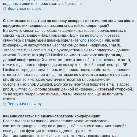
поданные идеи или предложить собственные.
Вернуться к началу
С кем можно связаться по вопросу некорректного использования и/или
юридических вопросов, связанных с этой конференцией?
Вы можете связаться с любым из администраторов, перечисленных в
списке на странице «Наша команда». Если вы не получили ответа,
свяжитесь с владельцем домена (сделайте
whois lookup
) или, если
конференция находится на бесплатном домене (например, chat.ru,
Yahoo!, free.fr, f2s.com и т. п.), с руководством или техподдержкой данного
домена. Учтите, что phpBB Limited
не имеет никакого контроля над
данной конференцией
и не может нести никакой ответственности за то,
кем и как данная конференция используется. Не обращайтесь к phpBB
Limited по юридическим вопросам (о приостановке работы конференции,
ответственности за неё и т. д.), которые
не относятся напрямую
к сайту
phpBB.com или которые частично относятся к программному
обеспечению phpBB Limited. Если же вы всё-таки пошлёте email в адрес
phpBB Limited об использовании данной конференции
третьей стороной
,
то не ждите подробного письма, или вы можете вообще не получить
ответа.
Вернуться к началу
Как мне связаться с администратором конференции?
Все пользователи данной конференции могут использовать
соответствующую форму на странице «Связаться с администрацией»,
если данная функция включена администратором.
Зарегистрированные пользователи также могут воспользоваться