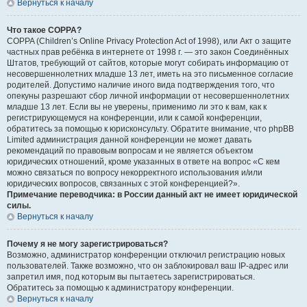
Вернуться к началу
Что такое COPPA?
COPPA (Children’s Online Privacy Protection Act of 1998), или Акт о защите
частных прав ребёнка в интернете от 1998 г. — это закон Соединённых
Штатов, требующий от сайтов, которые могут собирать информацию от
несовершеннолетних младше 13 лет, иметь на это письменное согласие
родителей. Допустимо наличие иного вида подтверждения того, что
опекуны разрешают сбор личной информации от несовершеннолетних
младше 13 лет. Если вы не уверены, применимо ли это к вам, как к
регистрирующемуся на конференции, или к самой конференции,
обратитесь за помощью к юрисконсульту. Обратите внимание, что phpBB
Limited администрация данной конференции не может давать
рекомендаций по правовым вопросам и не является объектом
юридических отношений, кроме указанных в ответе на вопрос «С кем
можно связаться по вопросу некорректного использования и/или
юридических вопросов, связанных с этой конференцией?».
Примечание переводчика: в России данный акт не имеет юридической
силы.
Вернуться к началу
Почему я не могу зарегистрироваться?
Возможно, администратор конференции отключил регистрацию новых
пользователей. Также возможно, что он заблокировал ваш IP-адрес или
запретил имя, под которым вы пытаетесь зарегистрироваться.
Обратитесь за помощью к администратору конференции.
Вернуться к началу