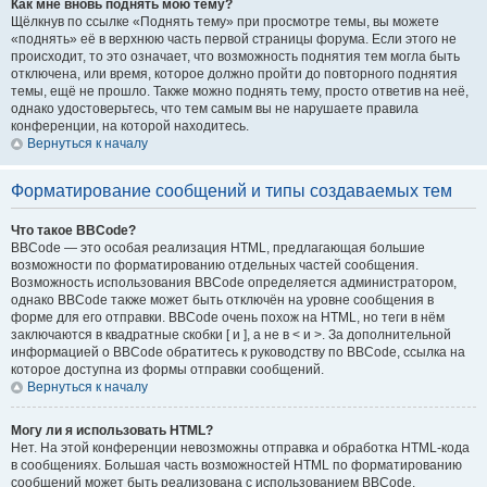
Как мне вновь поднять мою тему?
Щёлкнув по ссылке «Поднять тему» при просмотре темы, вы можете
«поднять» её в верхнюю часть первой страницы форума. Если этого не
происходит, то это означает, что возможность поднятия тем могла быть
отключена, или время, которое должно пройти до повторного поднятия
темы, ещё не прошло. Также можно поднять тему, просто ответив на неё,
однако удостоверьтесь, что тем самым вы не нарушаете правила
конференции, на которой находитесь.
Вернуться к началу
Форматирование сообщений и типы создаваемых тем
Что такое BBCode?
BBCode — это особая реализация HTML, предлагающая большие
возможности по форматированию отдельных частей сообщения.
Возможность использования BBCode определяется администратором,
однако BBCode также может быть отключён на уровне сообщения в
форме для его отправки. BBCode очень похож на HTML, но теги в нём
заключаются в квадратные скобки [ и ], а не в < и >. За дополнительной
информацией о BBCode обратитесь к руководству по BBCode, ссылка на
которое доступна из формы отправки сообщений.
Вернуться к началу
Могу ли я использовать HTML?
Нет. На этой конференции невозможны отправка и обработка HTML-кода
в сообщениях. Большая часть возможностей HTML по форматированию
сообщений может быть реализована с использованием BBCode.