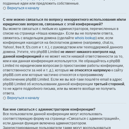
поданные идеи или предложить собственные.
Вернуться к началу
С кем можно связаться по вопросу некорректного использования и/или
юридических вопросов, связанных с этой конференцией?
Вы можете связаться с любым из администраторов, перечисленных в
списке на странице «Наша команда». Если вы не получили ответа,
свяжитесь с владельцем домена (сделайте
whois lookup
) или, если
конференция находится на бесплатном домене (например, chat.ru,
Yahoo!, free.fr, f2s.com и т. п.), с руководством или техподдержкой данного
домена. Учтите, что phpBB Limited
не имеет никакого контроля над
данной конференцией
и не может нести никакой ответственности за то,
кем и как данная конференция используется. Не обращайтесь к phpBB
Limited по юридическим вопросам (о приостановке работы конференции,
ответственности за неё и т. д.), которые
не относятся напрямую
к сайту
phpBB.com или которые частично относятся к программному
обеспечению phpBB Limited. Если же вы всё-таки пошлёте email в адрес
phpBB Limited об использовании данной конференции
третьей стороной
,
то не ждите подробного письма, или вы можете вообще не получить
ответа.
Вернуться к началу
Как мне связаться с администратором конференции?
Все пользователи данной конференции могут использовать
соответствующую форму на странице «Связаться с администрацией»,
если данная функция включена администратором.
Зарегистрированные пользователи также могут воспользоваться