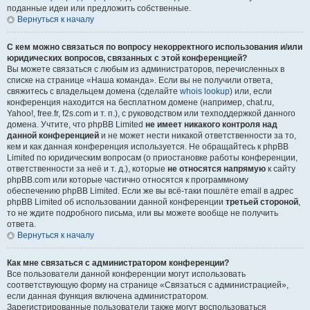
поданные идеи или предложить собственные.
Вернуться к началу
С кем можно связаться по вопросу некорректного использования и/или
юридических вопросов, связанных с этой конференцией?
Вы можете связаться с любым из администраторов, перечисленных в
списке на странице «Наша команда». Если вы не получили ответа,
свяжитесь с владельцем домена (сделайте
whois lookup
) или, если
конференция находится на бесплатном домене (например, chat.ru,
Yahoo!, free.fr, f2s.com и т. п.), с руководством или техподдержкой данного
домена. Учтите, что phpBB Limited
не имеет никакого контроля над
данной конференцией
и не может нести никакой ответственности за то,
кем и как данная конференция используется. Не обращайтесь к phpBB
Limited по юридическим вопросам (о приостановке работы конференции,
ответственности за неё и т. д.), которые
не относятся напрямую
к сайту
phpBB.com или которые частично относятся к программному
обеспечению phpBB Limited. Если же вы всё-таки пошлёте email в адрес
phpBB Limited об использовании данной конференции
третьей стороной
,
то не ждите подробного письма, или вы можете вообще не получить
ответа.
Вернуться к началу
Как мне связаться с администратором конференции?
Все пользователи данной конференции могут использовать
соответствующую форму на странице «Связаться с администрацией»,
если данная функция включена администратором.
Зарегистрированные пользователи также могут воспользоваться