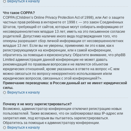
Вернуться к началу
Что такое COPPA?
COPPA (Children’s Online Privacy Protection Act of 1998), или Акт о защите
частных прав ребёнка в интернете от 1998 г. — это закон Соединённых
Штатов, требующий от сайтов, которые могут собирать информацию от
несовершеннолетних младше 13 лет, иметь на это письменное согласие
родителей. Допустимо наличие иного вида подтверждения того, что
опекуны разрешают сбор личной информации от несовершеннолетних
младше 13 лет. Если вы не уверены, применимо ли это к вам, как к
регистрирующемуся на конференции, или к самой конференции,
обратитесь за помощью к юрисконсульту. Обратите внимание, что phpBB
Limited администрация данной конференции не может давать
рекомендаций по правовым вопросам и не является объектом
юридических отношений, кроме указанных в ответе на вопрос «С кем
можно связаться по вопросу некорректного использования и/или
юридических вопросов, связанных с этой конференцией?».
Примечание переводчика: в России данный акт не имеет юридической
силы.
Вернуться к началу
Почему я не могу зарегистрироваться?
Возможно, администратор конференции отключил регистрацию новых
пользователей. Также возможно, что он заблокировал ваш IP-адрес или
запретил имя, под которым вы пытаетесь зарегистрироваться.
Обратитесь за помощью к администратору конференции.
Вернуться к началу