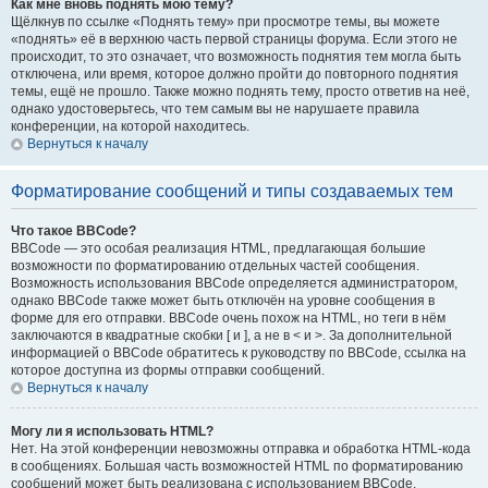
Как мне вновь поднять мою тему?
Щёлкнув по ссылке «Поднять тему» при просмотре темы, вы можете
«поднять» её в верхнюю часть первой страницы форума. Если этого не
происходит, то это означает, что возможность поднятия тем могла быть
отключена, или время, которое должно пройти до повторного поднятия
темы, ещё не прошло. Также можно поднять тему, просто ответив на неё,
однако удостоверьтесь, что тем самым вы не нарушаете правила
конференции, на которой находитесь.
Вернуться к началу
Форматирование сообщений и типы создаваемых тем
Что такое BBCode?
BBCode — это особая реализация HTML, предлагающая большие
возможности по форматированию отдельных частей сообщения.
Возможность использования BBCode определяется администратором,
однако BBCode также может быть отключён на уровне сообщения в
форме для его отправки. BBCode очень похож на HTML, но теги в нём
заключаются в квадратные скобки [ и ], а не в < и >. За дополнительной
информацией о BBCode обратитесь к руководству по BBCode, ссылка на
которое доступна из формы отправки сообщений.
Вернуться к началу
Могу ли я использовать HTML?
Нет. На этой конференции невозможны отправка и обработка HTML-кода
в сообщениях. Большая часть возможностей HTML по форматированию
сообщений может быть реализована с использованием BBCode.