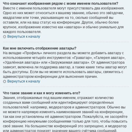
Что означают изображения рядом с моим именем пользователя?
Вместе с именем пользователя могут присутствовать два изображения.
Одно из них может относиться к вашему званию, обычно это звёздочки,
квадратики или точки, указывающие на то, сколько сообщений вы
оставили, или на ваш статус на конференции. Другое, обычно более
крупное, изображение известно как «аватара» и обычно уникально для
каждого пользователя.
Вернуться к началу
Как мне включить отображение аватары?
На вкладке «Профиль» личного раздела вы можете добавить аватару с
использованием четырёх инструментов: «Граватар», «Галерея аватар»,
«Удалённая аватара» или «Загружаемая аватара». От администратора
зависит, включена ли поддержка аватар, а также какие типы аватар могут
быть доступны. Если вы не можете использовать аватары, свяжитесь с
администратором конференции для выяснения причин.
Вернуться к началу
Что такое звание и как я могу изменить его?
Звания, отображаемые под вашим именем, отражают количество
созданных вами сообщений или идентифицируют определённых
пользователей: например, модераторов и администраторов. Обычно вы
не можете напрямую изменять наименования званий на конференции,
так как они установлены её администратором. Пожалуйста, не засоряйте
конференцию ненужными сообщениями только для того, чтобы повысить
своё звание. На большинстве конференций это запрещено, и модератор
или администратор понизят значение вашего счётчика сообщений.