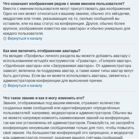
Что означают изображения рядом с моим именем пользователя?
Вместе с именем пользователя могут присутствовать два изображения.
Одно из них может относиться к вашему званию, обычно это звёздочки,
квадратики или точки, указывающие на то, сколько сообщений вы
оставили, или на ваш статус на конференции. Другое, обычно более
крупное, изображение известно как «аватара» и обычно уникально для
каждого пользователя.
Вернуться к началу
Как мне включить отображение аватары?
На вкладке «Профиль» личного раздела вы можете добавить аватару с
использованием четырёх инструментов: «Граватар», «Галерея аватар»,
«Удалённая аватара» или «Загружаемая аватара». От администратора
зависит, включена ли поддержка аватар, а также какие типы аватар могут
быть доступны. Если вы не можете использовать аватары, свяжитесь с
администратором конференции для выяснения причин.
Вернуться к началу
Что такое звание и как я могу изменить его?
Звания, отображаемые под вашим именем, отражают количество
созданных вами сообщений или идентифицируют определённых
пользователей: например, модераторов и администраторов. Обычно вы
не можете напрямую изменять наименования званий на конференции,
так как они установлены её администратором. Пожалуйста, не засоряйте
конференцию ненужными сообщениями только для того, чтобы повысить
своё звание. На большинстве конференций это запрещено, и модератор
или администратор понизят значение вашего счётчика сообщений.