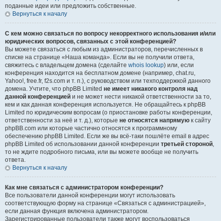
поданные идеи или предложить собственные.
Вернуться к началу
С кем можно связаться по вопросу некорректного использования и/или
юридических вопросов, связанных с этой конференцией?
Вы можете связаться с любым из администраторов, перечисленных в
списке на странице «Наша команда». Если вы не получили ответа,
свяжитесь с владельцем домена (сделайте
whois lookup
) или, если
конференция находится на бесплатном домене (например, chat.ru,
Yahoo!, free.fr, f2s.com и т. п.), с руководством или техподдержкой данного
домена. Учтите, что phpBB Limited
не имеет никакого контроля над
данной конференцией
и не может нести никакой ответственности за то,
кем и как данная конференция используется. Не обращайтесь к phpBB
Limited по юридическим вопросам (о приостановке работы конференции,
ответственности за неё и т. д.), которые
не относятся напрямую
к сайту
phpBB.com или которые частично относятся к программному
обеспечению phpBB Limited. Если же вы всё-таки пошлёте email в адрес
phpBB Limited об использовании данной конференции
третьей стороной
,
то не ждите подробного письма, или вы можете вообще не получить
ответа.
Вернуться к началу
Как мне связаться с администратором конференции?
Все пользователи данной конференции могут использовать
соответствующую форму на странице «Связаться с администрацией»,
если данная функция включена администратором.
Зарегистрированные пользователи также могут воспользоваться