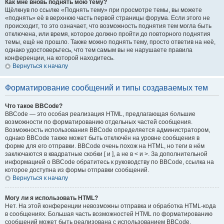
Как мне вновь поднять мою тему?
Щёлкнув по ссылке «Поднять тему» при просмотре темы, вы можете
«поднять» её в верхнюю часть первой страницы форума. Если этого не
происходит, то это означает, что возможность поднятия тем могла быть
отключена, или время, которое должно пройти до повторного поднятия
темы, ещё не прошло. Также можно поднять тему, просто ответив на неё,
однако удостоверьтесь, что тем самым вы не нарушаете правила
конференции, на которой находитесь.
Вернуться к началу
Форматирование сообщений и типы создаваемых тем
Что такое BBCode?
BBCode — это особая реализация HTML, предлагающая большие
возможности по форматированию отдельных частей сообщения.
Возможность использования BBCode определяется администратором,
однако BBCode также может быть отключён на уровне сообщения в
форме для его отправки. BBCode очень похож на HTML, но теги в нём
заключаются в квадратные скобки [ и ], а не в < и >. За дополнительной
информацией о BBCode обратитесь к руководству по BBCode, ссылка на
которое доступна из формы отправки сообщений.
Вернуться к началу
Могу ли я использовать HTML?
Нет. На этой конференции невозможны отправка и обработка HTML-кода
в сообщениях. Большая часть возможностей HTML по форматированию
сообщений может быть реализована с использованием BBCode.