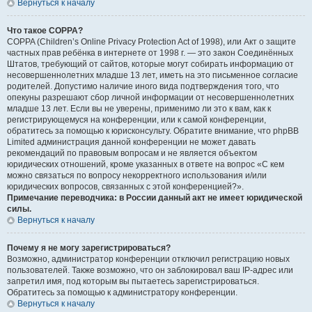
Вернуться к началу
Что такое COPPA?
COPPA (Children’s Online Privacy Protection Act of 1998), или Акт о защите
частных прав ребёнка в интернете от 1998 г. — это закон Соединённых
Штатов, требующий от сайтов, которые могут собирать информацию от
несовершеннолетних младше 13 лет, иметь на это письменное согласие
родителей. Допустимо наличие иного вида подтверждения того, что
опекуны разрешают сбор личной информации от несовершеннолетних
младше 13 лет. Если вы не уверены, применимо ли это к вам, как к
регистрирующемуся на конференции, или к самой конференции,
обратитесь за помощью к юрисконсульту. Обратите внимание, что phpBB
Limited администрация данной конференции не может давать
рекомендаций по правовым вопросам и не является объектом
юридических отношений, кроме указанных в ответе на вопрос «С кем
можно связаться по вопросу некорректного использования и/или
юридических вопросов, связанных с этой конференцией?».
Примечание переводчика: в России данный акт не имеет юридической
силы.
Вернуться к началу
Почему я не могу зарегистрироваться?
Возможно, администратор конференции отключил регистрацию новых
пользователей. Также возможно, что он заблокировал ваш IP-адрес или
запретил имя, под которым вы пытаетесь зарегистрироваться.
Обратитесь за помощью к администратору конференции.
Вернуться к началу