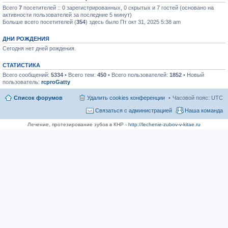
Всего
7
посетителей :: 0 зарегистрированных, 0 скрытых и 7 гостей (основано на
активности пользователей за последние 5 минут)
Больше всего посетителей (
354
) здесь было Пт окт 31, 2025 5:38 am
ДНИ РОЖДЕНИЯ
Сегодня нет дней рождения.
СТАТИСТИКА
Всего сообщений:
5334
• Всего тем:
450
• Всего пользователей:
1852
• Новый
пользователь:
rcproGatty
Список форумов
Удалить cookies конференции
Часовой пояс:
UTC
Связаться с администрацией
Наша команда
Лечение, протезирование зубов в КНР -
http://lechenie-zubov-v-kitae.ru